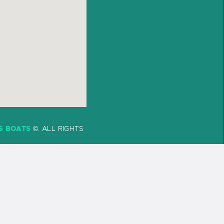
S BOATS
©
. ALL RIGHTS