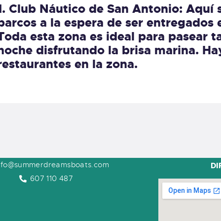
1. Club Náutico de San Antonio: Aquí
barcos a la espera de ser entregados 
Toda esta zona es ideal para pasear 
noche disfrutando la brisa marina. H
restaurantes en la zona.
nfo@summerdreamsboats.com
DI
607 110 487