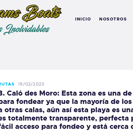
NICIO
INICIO
NOSOTROS
OSOTROS
LQUILAR
ARCOS
UTAS
RUTAS
19/02/2023
EDIOAMBIENTE
3. Caló des Moro: Esta zona es una de
para fondear ya que la mayoría de los 
a otras calas, aún así esta playa es un
es totalmente transparente, perfecta 
fácil acceso para fondeo y está cerca 